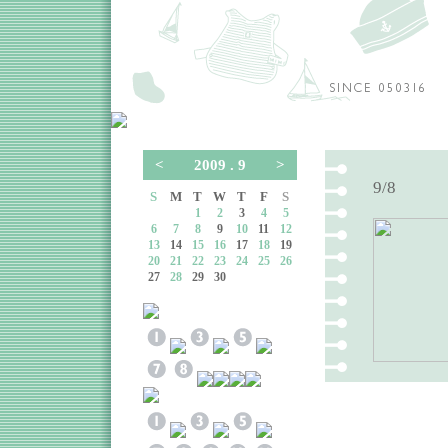
<
2009 . 9
>
9/8
S
M
T
W
T
F
S
1
2
3
4
5
6
7
8
9
10
11
12
13
14
15
16
17
18
19
20
21
22
23
24
25
26
27
28
29
30