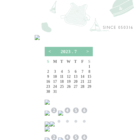
<
2023 . 7
>
S
M
T
W
T
F
S
1
2
3
4
5
6
7
8
9
10
11
12
13
14
15
16
17
18
19
20
21
22
23
24
25
26
27
28
29
30
31