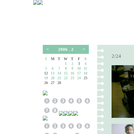
<
2006 . 2
>
2/24
S
M
T
W
T
F
S
1
2
3
4
5
6
7
8
9
10
11
12
13
14
15
16
17
18
19
20
21
22
23
24
25
26
27
28