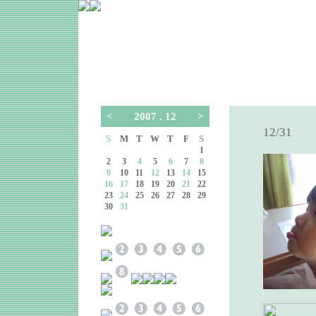
<
2007 . 12
>
12/31
S
M
T
W
T
F
S
1
2
3
4
5
6
7
8
9
10
11
12
13
14
15
16
17
18
19
20
21
22
23
24
25
26
27
28
29
30
31