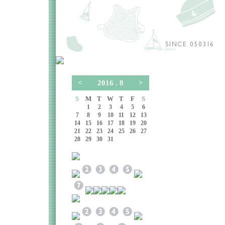
<
2016 . 8
>
S
M
T
W
T
F
S
1
2
3
4
5
6
7
8
9
10
11
12
13
14
15
16
17
18
19
20
21
22
23
24
25
26
27
28
29
30
31