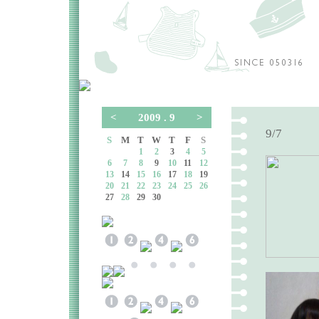
<
2009 . 9
>
9/7
S
M
T
W
T
F
S
1
2
3
4
5
6
7
8
9
10
11
12
13
14
15
16
17
18
19
20
21
22
23
24
25
26
27
28
29
30