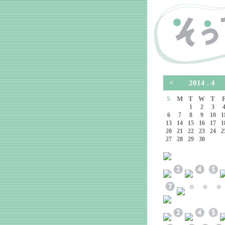
<
2014 . 
S
M
T
W
T
1
2
3
6
7
8
9
10
1
13
14
15
16
17
1
20
21
22
23
24
2
27
28
29
30