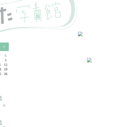
4
>
F
S
4
5
1
12
8
19
5
26