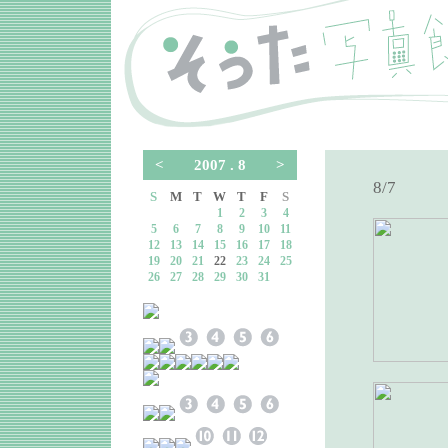
<
2007 . 8
>
8/7
S
M
T
W
T
F
S
1
2
3
4
5
6
7
8
9
10
11
12
13
14
15
16
17
18
19
20
21
22
23
24
25
26
27
28
29
30
31