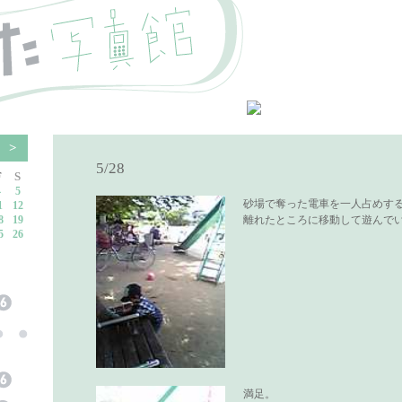
5
>
5/28
F
S
4
5
砂場で奪った電車を一人占めす
1
12
8
19
離れたところに移動して遊んで
5
26
満足。