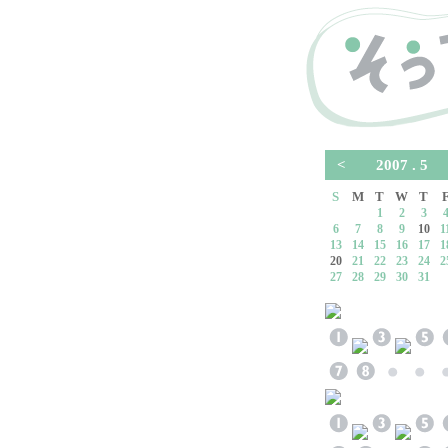
<
2007 . 
S
M
T
W
T
1
2
3
6
7
8
9
10
1
13
14
15
16
17
1
20
21
22
23
24
2
27
28
29
30
31