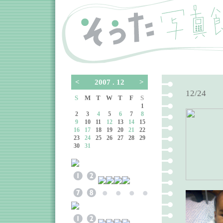
<
2007 . 12
>
12/24
S
M
T
W
T
F
S
1
2
3
4
5
6
7
8
9
10
11
12
13
14
15
16
17
18
19
20
21
22
23
24
25
26
27
28
29
30
31