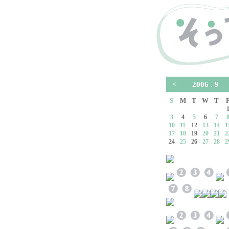
<
2006 . 
S
M
T
W
T
3
4
5
6
7
10
11
12
13
14
1
17
18
19
20
21
2
24
25
26
27
28
2