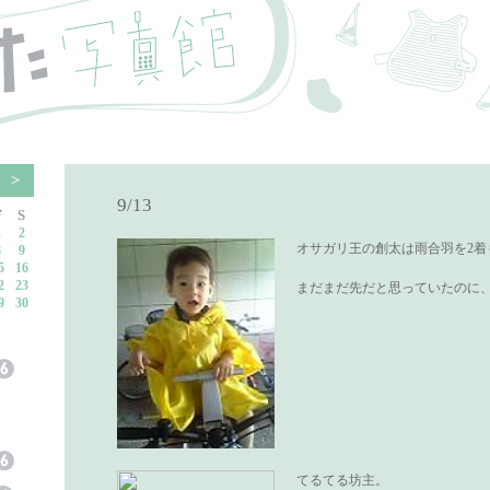
9
>
9/13
F
S
1
2
オサガリ王の創太は雨合羽を2着
8
9
5
16
2
23
まだまだ先だと思っていたのに
9
30
てるてる坊主。