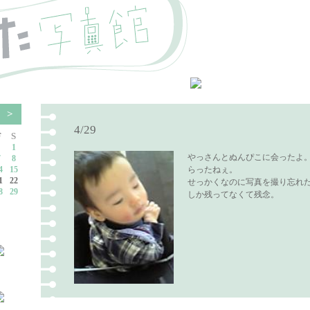
4
>
4/29
F
S
1
やっさんとぬんぴこに会ったよ
7
8
4
15
らったねぇ。
1
22
せっかくなのに写真を撮り忘れ
8
29
しか残ってなくて残念。