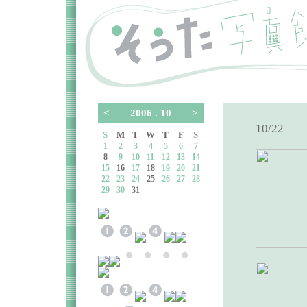
<
2006 . 10
>
10/22
S
M
T
W
T
F
S
1
2
3
4
5
6
7
8
9
10
11
12
13
14
15
16
17
18
19
20
21
22
23
24
25
26
27
28
29
30
31