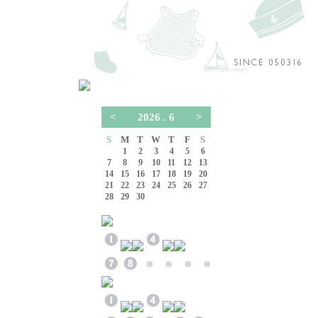
<
2026 . 6
>
S
M
T
W
T
F
S
1
2
3
4
5
6
7
8
9
10
11
12
13
14
15
16
17
18
19
20
21
22
23
24
25
26
27
28
29
30