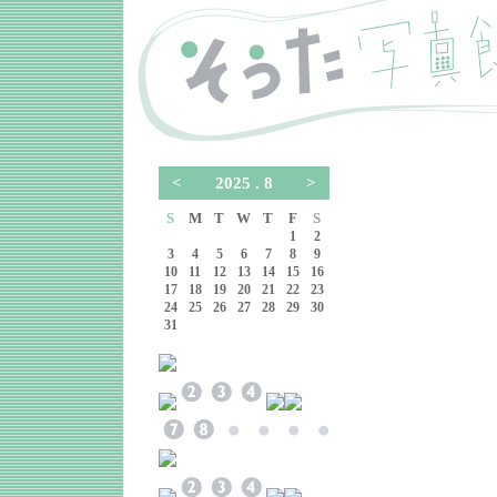
<
2025 . 8
>
S
M
T
W
T
F
S
1
2
3
4
5
6
7
8
9
10
11
12
13
14
15
16
17
18
19
20
21
22
23
24
25
26
27
28
29
30
31